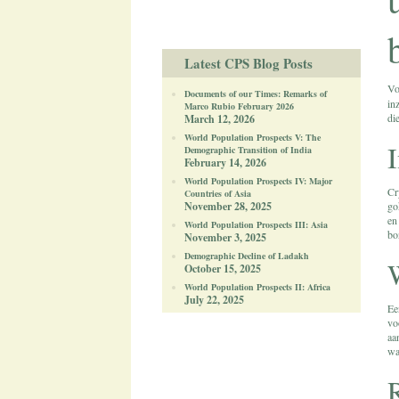
Latest CPS Blog Posts
Vo
Documents of our Times: Remarks of
in
Marco Rubio February 2026
di
March 12, 2026
World Population Prospects V: The
I
Demographic Transition of India
February 14, 2026
World Population Prospects IV: Major
Cr
Countries of Asia
November 28, 2025
go
en
World Population Prospects III: Asia
bo
November 3, 2025
Demographic Decline of Ladakh
October 15, 2025
World Population Prospects II: Africa
July 22, 2025
Ee
vo
aa
wa