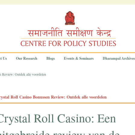
t Us
Our Research
Blogs
Events & Seminars
Dharampal Archives
n Review: Ontdek alle voordelen
ystal Roll Casino Bonussen Review: Ontdek alle voordelen
Crystal Roll Casino: Een
uitgebreide review van de