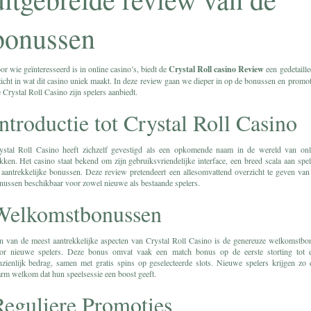
bonussen
or wie geïnteresseerd is in online casino’s, biedt de
Crystal Roll casino Review
een gedetaille
zicht in wat dit casino uniek maakt. In deze review gaan we dieper in op de bonussen en promot
e Crystal Roll Casino zijn spelers aanbiedt.
ntroductie tot Crystal Roll Casino
ystal Roll Casino heeft zichzelf gevestigd als een opkomende naam in de wereld van onl
kken. Het casino staat bekend om zijn gebruiksvriendelijke interface, een breed scala aan spel
 aantrekkelijke bonussen. Deze review pretendeert een allesomvattend overzicht te geven van
nussen beschikbaar voor zowel nieuwe als bestaande spelers.
Welkomstbonussen
n van de meest aantrekkelijke aspecten van Crystal Roll Casino is de genereuze welkomstbo
or nieuwe spelers. Deze bonus omvat vaak een match bonus op de eerste storting tot 
nzienlijk bedrag, samen met gratis spins op geselecteerde slots. Nieuwe spelers krijgen zo 
rm welkom dat hun speelsessie een boost geeft.
Reguliere Promoties