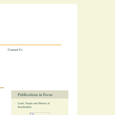
Contact Us
Publications in Focus
Land, People and History of
Kundrathur