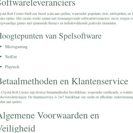
oftwareleveranciers
ystal Roll Casino biedt een breed scala aan spellen, waaronder populaire slots, tafelspellen, en l
sino-opties. Het casino werkt samen met toonaangevende softwareleveranciers om te zorgen v
ogwaardige games met spannende thema’s en indrukwekkende grafische elementen.
oogtepunten van Spelsoftware
Microgaming
NetEnt
Playtech
Betaalmethoden en Klantenservice
j Crystal Roll Casino zijn diverse betaalmethoden beschikbaar, waaronder creditcards, e-wallets
nkoverschrijvingen. De klantenservice is 24/7 bereikbaar om snelle en efficiënte ondersteuning
eden aan spelers.
Algemene Voorwaarden en
eiligheid