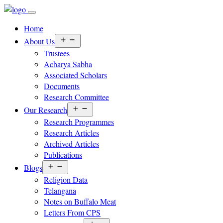
Home
Open
About Us
menu
Trustees
Acharya Sabha
Associated Scholars
Documents
Research Committee
Open
Our Research
menu
Research Programmes
Research Articles
Archived Articles
Publications
Open
Blogs
menu
Religion Data
Telangana
Notes on Buffalo Meat
Letters From CPS