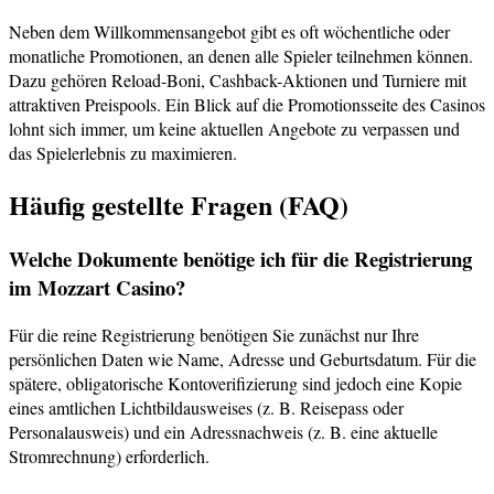
Neben dem Willkommensangebot gibt es oft wöchentliche oder
monatliche Promotionen, an denen alle Spieler teilnehmen können.
Dazu gehören Reload-Boni, Cashback-Aktionen und Turniere mit
attraktiven Preispools. Ein Blick auf die Promotionsseite des Casinos
lohnt sich immer, um keine aktuellen Angebote zu verpassen und
das Spielerlebnis zu maximieren.
Häufig gestellte Fragen (FAQ)
Welche Dokumente benötige ich für die Registrierung
im Mozzart Casino?
Für die reine Registrierung benötigen Sie zunächst nur Ihre
persönlichen Daten wie Name, Adresse und Geburtsdatum. Für die
spätere, obligatorische Kontoverifizierung sind jedoch eine Kopie
eines amtlichen Lichtbildausweises (z. B. Reisepass oder
Personalausweis) und ein Adressnachweis (z. B. eine aktuelle
Stromrechnung) erforderlich.