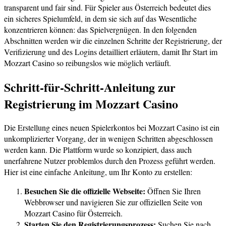
transparent und fair sind. Für Spieler aus Österreich bedeutet dies
ein sicheres Spielumfeld, in dem sie sich auf das Wesentliche
konzentrieren können: das Spielvergnügen. In den folgenden
Abschnitten werden wir die einzelnen Schritte der Registrierung, der
Verifizierung und des Logins detailliert erläutern, damit Ihr Start im
Mozzart Casino so reibungslos wie möglich verläuft.
Schritt-für-Schritt-Anleitung zur
Registrierung im Mozzart Casino
Die Erstellung eines neuen Spielerkontos bei Mozzart Casino ist ein
unkomplizierter Vorgang, der in wenigen Schritten abgeschlossen
werden kann. Die Plattform wurde so konzipiert, dass auch
unerfahrene Nutzer problemlos durch den Prozess geführt werden.
Hier ist eine einfache Anleitung, um Ihr Konto zu erstellen:
Besuchen Sie die offizielle Webseite:
Öffnen Sie Ihren
Webbrowser und navigieren Sie zur offiziellen Seite von
Mozzart Casino für Österreich.
Starten Sie den Registrierungsprozess:
Suchen Sie nach