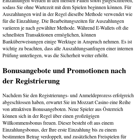
Einzahlungen werden in den meisten Fällen sofort gutgeschrieben,
sodass Sie ohne Wartezeit mit dem Spielen beginnen können. Für
Auszahlungen wird in der Regel dieselbe Methode verwendet wie
für die Einzahlung. Die Bearbeitungszeiten für Auszahlungen
variieren je nach gewählter Methode. Während E-Wallets oft die
schnellsten Transaktionen ermöglichen, können
Banküberweisungen einige Werktage in Anspruch nehmen. Es ist
wichtig zu beachten, dass alle Auszahlungsanfragen einer internen
Prüfung unterliegen, was die Sicherheit weiter erhöht.
Bonusangebote und Promotionen nach
der Registrierung
Nachdem Sie den Registrierungs- und Anmeldeprozess erfolgreich
abgeschlossen haben, erwartet Sie im Mozzart Casino eine Reihe
von attraktiven Bonusangeboten. Neue Spieler aus Österreich
können sich in der Regel über einen großzügigen
Willkommensbonus freuen. Dieser besteht oft aus einem
Einzahlungsbonus, der Ihre erste Einzahlung bis zu einem
bestimmten Betrag verdoppelt, und zusätzlichen Freispielen für