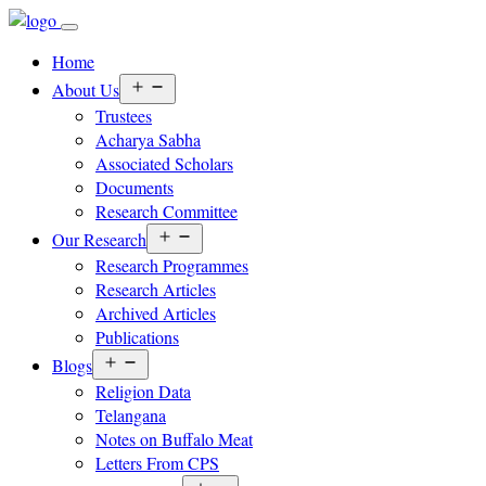
Home
Open
About Us
menu
Trustees
Acharya Sabha
Associated Scholars
Documents
Research Committee
Open
Our Research
menu
Research Programmes
Research Articles
Archived Articles
Publications
Open
Blogs
menu
Religion Data
Telangana
Notes on Buffalo Meat
Letters From CPS